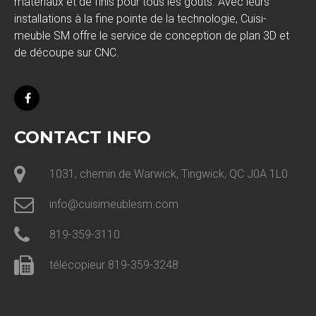
matériaux et de finis pour tous les goûts. Avec leurs
installations à la fine pointe de la technologie, Cuisi-
meuble SM offre le service de conception de plan 3D et
de découpe sur CNC.
CONTACT INFO
1031, chemin de Warwick, Tingwick, QC J0A 1L0
info@cuisimeublesm.com
819-359-3110
télécopieur 819-359-3248