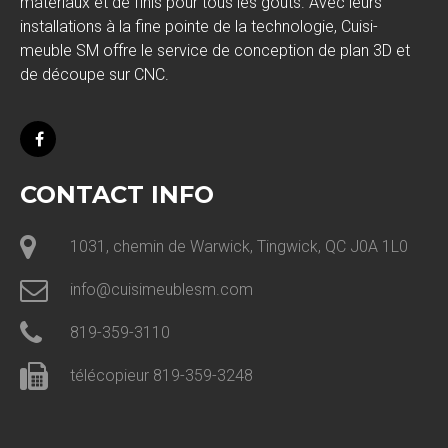
matériaux et de finis pour tous les goûts. Avec leurs
installations à la fine pointe de la technologie, Cuisi-
meuble SM offre le service de conception de plan 3D et
de découpe sur CNC.
CONTACT INFO
1031, chemin de Warwick, Tingwick, QC J0A 1L0
info@cuisimeublesm.com
819-359-3110
télécopieur 819-359-3248