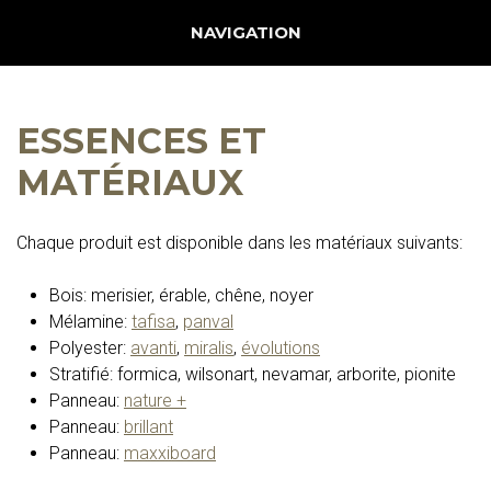
Jump to navigation
NAVIGATION
ESSENCES ET
MATÉRIAUX
Chaque produit est disponible dans les matériaux suivants:
Bois: merisier, érable, chêne, noyer
Mélamine:
tafisa
,
panval
Polyester:
avanti
,
miralis
,
évolutions
Stratifié: formica, wilsonart, nevamar, arborite, pionite
Panneau:
nature +
Panneau:
brillant
Panneau:
maxxiboard